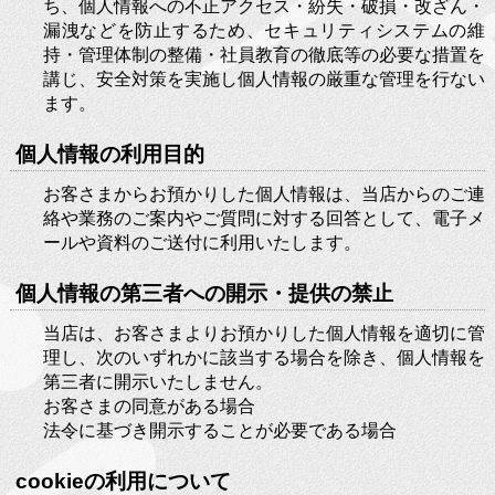
会社案内
ち、個人情報への不正アクセス・紛失・破損・改ざん・
About us
漏洩などを防止するため、セキュリティシステムの維
求人情報
持・管理体制の整備・社員教育の徹底等の必要な措置を
Recruit
講じ、安全対策を実施し個人情報の厳重な管理を行ない
ます。
個人情報の利用目的
お客さまからお預かりした個人情報は、当店からのご連
絡や業務のご案内やご質問に対する回答として、電子メ
ールや資料のご送付に利用いたします。
個人情報の第三者への開示・提供の禁止
当店は、お客さまよりお預かりした個人情報を適切に管
理し、次のいずれかに該当する場合を除き、個人情報を
第三者に開示いたしません。
お客さまの同意がある場合
法令に基づき開示することが必要である場合
cookieの利用について