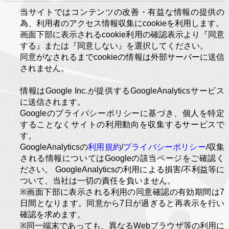
当サイトではコンテンツの改善・有益な情報の提供の
為、利用者のアクセス情報収集にcookieを利用します。
画面下部に表示されるcookie利用の確認表示より『同意
する』または『同意しない』を選択してください。
同意がなされるまでcookieの情報は外部サーバーに送信
されません。
情報はGoogle Inc.が提供するGoogleAnalyticsサービス
に送信されます。
Googleのプライバシーポリシーに基づき、個人を特定
することなくサイトの利用動向を収集するサービスで
す。
GoogleAnalyticsの
利用規約
/
プライバシーポリシー
/収集
される情報についてはGoogleの該当ページをご確認く
ださい。 GoogleAnalyticsの利用による損害/不利益等に
ついて、当社は一切の責任を負いません。
※画面下部に表示される利用の同意確認の有効期間は7
日間となります。同意から7日が過ぎると再表示を行い
確認を求めます。
※同一端末であっても、異なるWebブラウザ等の利用に