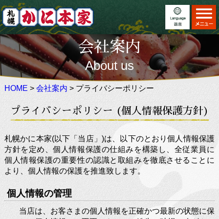
ホーム
Home
会社案内
お料理
日本語
Menu
About us
店舗案内
English
Locations
HOME
>
会社案内
> プライバシーポリシー
こだわり
繁體中文
Feature
プライバシーポリシー (個人情報保護方針)
イベント
简体中文
Event
法事・慶事
×
Auspicious
札幌かに本家(以下「当店」)は、以下のとおり個人情報保護
方針を定め、個人情報保護の仕組みを構築し、全従業員に
お知らせ
Information
個人情報保護の重要性の認識と取組みを徹底させることに
より、個人情報の保護を推進致します。
かに寿司 販売情報
個人情報の管理
ご利用案内
Information
当店は、お客さまの個人情報を正確かつ最新の状態に保