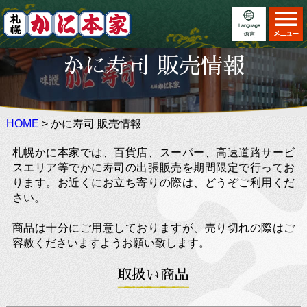
ホーム
Home
かに寿司 販売情報
お料理
日本語
Menu
店舗案内
English
Locations
HOME
> かに寿司 販売情報
こだわり
繁體中文
Feature
札幌かに本家では、百貨店、スーパー、高速道路サービ
イベント
简体中文
Event
スエリア等でかに寿司の出張販売を期間限定で行ってお
ります。お近くにお立ち寄りの際は、どうぞご利用くだ
法事・慶事
×
Auspicious
さい。
お知らせ
Information
商品は十分にご用意しておりますが、売り切れの際はご
容赦くださいますようお願い致します。
かに寿司 販売情報
取扱い商品
ご利用案内
Information