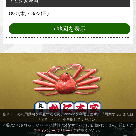
アピタ安城南店
8/20(木)～8/23(日)
地図を表示
当サイトの利用動向を調査するため、cookieを利用します。『同意する』または
『同意しない』を選択してください。
※選択がなされるまでcookieの情報は外部サーバーに送信されません。詳しくは
Copyright ©
2026
プライバシーポリシー
SAPPORO-KANIHONKE Co.,