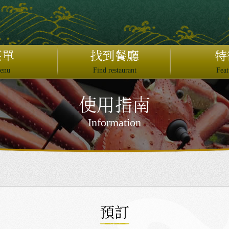
日本語
English
菜單
找到餐廳
特
繁體中文
enu
Find restaurant
Feat
简体中文
使用指南
×
Information
預訂