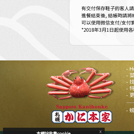
有交付保存鞋子的客人請
進餐結束後, 結帳時請將
可以使用微信支付/支付寶
*2018年3月1日起使
H
x
本網站收集cookie.