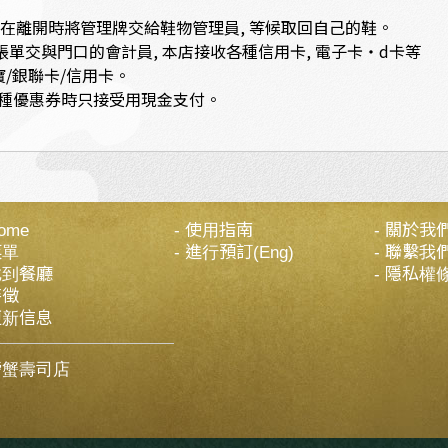
在離開時將管理牌交給鞋物管理員, 等候取回自己的鞋。
帳單交與門口的會計員, 本店接收各種信用卡, 電子卡・d卡等
/銀聯卡/信用卡。
用各種優惠券時只接受用現金支付。
ome
使用指南
關於我
菜單
進行預訂(Eng)
聯繫我
找到餐廳
隱私權
特徵
更新信息
螃蟹壽司店