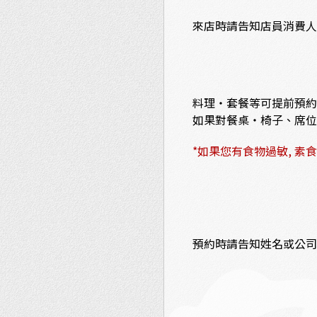
來店時請告知店員消費人
料理・套餐等可提前預約
如果對餐桌・椅子、席位
*如果您有食物過敏, 素
預約時請告知姓名或公司