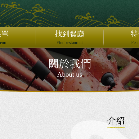
日本語
English
菜單
找到餐廳
特
繁體中文
enu
Find restaurant
Feat
简体中文
關於我們
×
About us
介紹