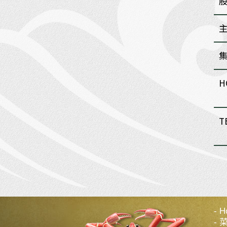
H
T
H