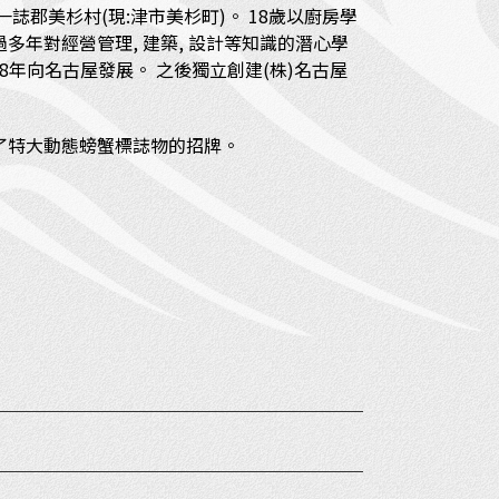
県一誌郡美杉村(現:津市美杉町)。 18歲以廚房學
多年對經營管理, 建築, 設計等知識的潛心學
968年向名古屋發展。 之後獨立創建(株)名古屋
計了特大動態螃蟹標誌物的招牌。