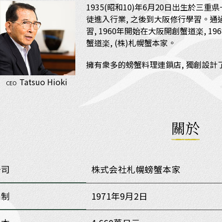
1935(昭和10)年6月20日出生於三重
徒進入行業, 之後到大阪修行學習。通過
習, 1960年開始在大阪開創蟹道楽, 1
蟹道楽, (株)札幌蟹本家。
擁有衆多的螃蟹料理連鎖店, 獨創設
Tatsuo Hioki
CEO
關於
公司
株式会社札幌螃蟹本家
編制
1971年9月2日