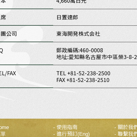
股本
4,660萬日元
主席
日置達郎
集團公司
東海開発株式会社
Q
郵政編碼:460-0008
地址:愛知縣名古屋市中區榮3-8-2
EL/FAX
TEL +81-52-238-2500
FAX +81-52-238-2510
ome
使用指南
關於我
菜單
進行預訂(Eng)
聯繫我