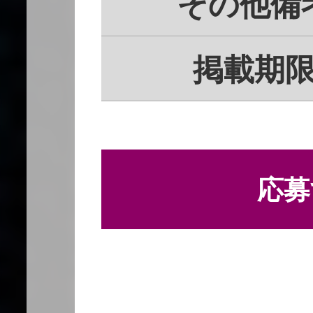
その他備
掲載期
応募