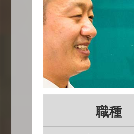
数字で
ビジョ
職種
先輩社