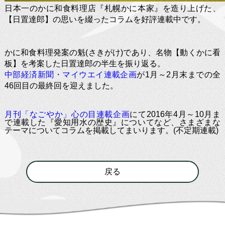
会社案内
About us
日本一のかに和食料理店『札幌かに本家』を造り上げた、
【日置達郎】の思いを綴ったコラムを好評連載中です。
求人情報
Recruit
かに和食料理発案の魁(さきがけ)であり、名物【動くかに看
板】を考案した日置達郎の半生を振り返る。
中部経済新聞・マイウエイ連載企画
が1月～2月末までの全
46回目の最終回を迎えました。
月刊「なごやか」心の目連載企画
にて2016年4月～10月ま
で連載した『愛知用水の歴史』についてなど、さまざまな
テーマについてコラムを掲載してまいります。(不定期連載)
戻る