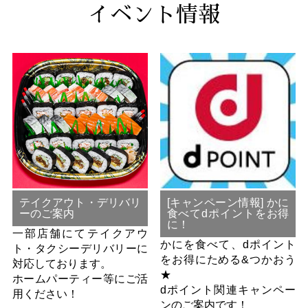
イベント情報
テイクアウト・デリバリ
[キャンペーン情報] かに
ーのご案内
食べてdポイントをお得
に！
一部店舗にてテイクアウ
かにを食べて、dポイント
ト・タクシーデリバリーに
をお得にためる&つかおう
対応しております。
★
ホームパーティー等にご活
dポイント関連キャンペー
用ください！
ンのご案内です！