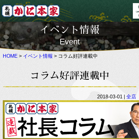
ホーム
Home
イベント情報
お料理
日本語
Menu
Event
店舗案内
English
Locations
HOME
>
イベント情報
> コラム好評連載中
こだわり
繁體中文
Feature
イベント
简体中文
Event
コラム好評連載中
法事・慶事
×
Auspicious
2018-03-01 |
全店
お知らせ
Information
かに寿司 販売情報
ご利用案内
Information